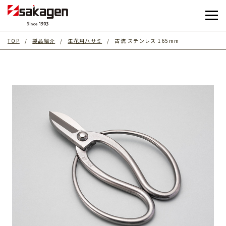
TOP
製品紹介
生花用ハサミ
古流 ステンレス 165mm